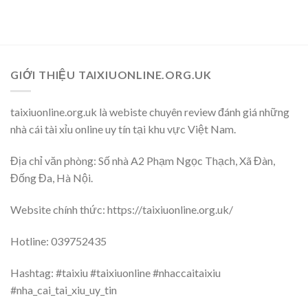
GIỚI THIỆU TAIXIUONLINE.ORG.UK
taixiuonline.org.uk là webiste chuyên review đánh giá những
nhà cái tài xỉu online uy tín tại khu vực Việt Nam.
Địa chỉ văn phòng: Số nhà A2 Phạm Ngọc Thạch, Xã Đàn,
Đống Đa, Hà Nội.
Website chính thức: https://taixiuonline.org.uk/
Hotline: 039752435
Hashtag: #taixiu #taixiuonline #nhaccaitaixiu
#nha_cai_tai_xiu_uy_tin