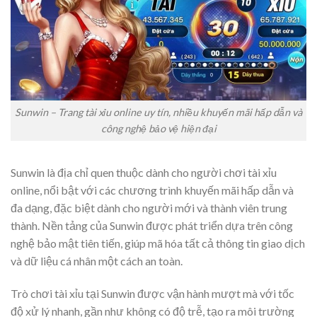
Sunwin – Trang tài xỉu online uy tín, nhiều khuyến mãi hấp dẫn và
công nghệ bảo vệ hiện đại
Sunwin là địa chỉ quen thuộc dành cho người chơi tài xỉu
online, nổi bật với các chương trình khuyến mãi hấp dẫn và
đa dạng, đặc biệt dành cho người mới và thành viên trung
thành. Nền tảng của Sunwin được phát triển dựa trên công
nghệ bảo mật tiên tiến, giúp mã hóa tất cả thông tin giao dịch
và dữ liệu cá nhân một cách an toàn.
Trò chơi tài xỉu tại Sunwin được vận hành mượt mà với tốc
độ xử lý nhanh, gần như không có độ trễ, tạo ra môi trường