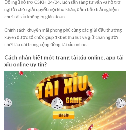
Đội ngũ hỗ trợ CSKH 24/24, luôn sẵn sàng tư vấn và hỗ trợ
người chơi giải quyết mọi khó khăn, đảm bảo trải nghiệm
chơi tài xỉu không bị gián đoạn.
Chính sách khuyến mãi phong phú cùng các giải đấu thường
xuyên được tổ chức giúp 1xbet thu hút và giữ chân người
chơi lâu dài trong cộng đồng tài xỉu online.
Cách nhận biết một trang tài xỉu online, app tài
xỉu online uy tín?