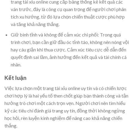
trang tài xỉu online cung cấp bảng thống kê kết quả các
ván trước, đây là công cụ quan trọng để người chơi phân
tích xu hướng, từ đó lựa chọn chiến thuật cược phù hợp
và tăng khả năng thắng.
Giữ bình tĩnh và không để cảm xúc chi phối: Trong quá
trình chơi, bạn cần giữ đầu óc tỉnh táo, không nên nóng vội
hay cáu giận khi thua cược. Cảm xúc tiêu cực dễ dẫn đến
quyết định sai lầm, ảnh hưởng đến kết quả và tài chính cá
nhân.
Kết luận
Việc lựa chọn một trang tài xỉu online uy tín và có chiến lược
chơi hợp lý là hai yếu tố then chốt giúp bạn thành công và tận
hưởng trò chơi một cách trọn vẹn. Người chơi nên tìm hiểu
kỹ các tiêu chí đánh giá trang uy tín, đồng thời không ngừng
học hỏi, rèn luyện kinh nghiệm để nâng cao khả năng chiến
thắng.