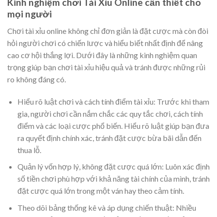
Kinh nghiệm chơi Tài Xỉu Online cần thiết cho
mọi người
Chơi tài xỉu online không chỉ đơn giản là đặt cược mà còn đòi
hỏi người chơi có chiến lược và hiểu biết nhất định để nâng
cao cơ hội thắng lợi. Dưới đây là những kinh nghiệm quan
trọng giúp bạn chơi tài xỉu hiệu quả và tránh được những rủi
ro không đáng có.
Hiểu rõ luật chơi và cách tính điểm tài xỉu: Trước khi tham
gia, người chơi cần nắm chắc các quy tắc chơi, cách tính
điểm và các loại cược phổ biến. Hiểu rõ luật giúp bạn đưa
ra quyết định chính xác, tránh đặt cược bừa bãi dẫn đến
thua lỗ.
Quản lý vốn hợp lý, không đặt cược quá lớn: Luôn xác định
số tiền chơi phù hợp với khả năng tài chính của mình, tránh
đặt cược quá lớn trong một ván hay theo cảm tính.
Theo dõi bảng thống kê và áp dụng chiến thuật: Nhiều