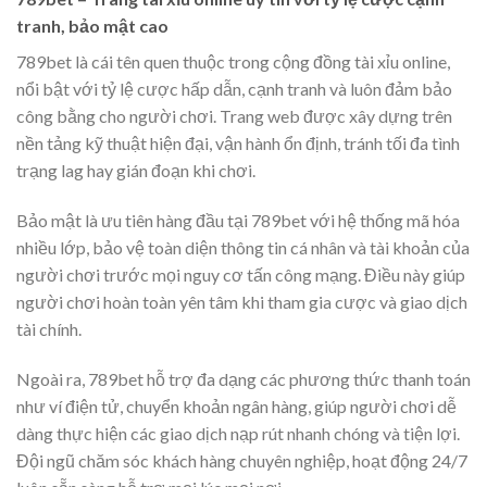
tranh, bảo mật cao
789bet là cái tên quen thuộc trong cộng đồng tài xỉu online,
nổi bật với tỷ lệ cược hấp dẫn, cạnh tranh và luôn đảm bảo
công bằng cho người chơi. Trang web được xây dựng trên
nền tảng kỹ thuật hiện đại, vận hành ổn định, tránh tối đa tình
trạng lag hay gián đoạn khi chơi.
Bảo mật là ưu tiên hàng đầu tại 789bet với hệ thống mã hóa
nhiều lớp, bảo vệ toàn diện thông tin cá nhân và tài khoản của
người chơi trước mọi nguy cơ tấn công mạng. Điều này giúp
người chơi hoàn toàn yên tâm khi tham gia cược và giao dịch
tài chính.
Ngoài ra, 789bet hỗ trợ đa dạng các phương thức thanh toán
như ví điện tử, chuyển khoản ngân hàng, giúp người chơi dễ
dàng thực hiện các giao dịch nạp rút nhanh chóng và tiện lợi.
Đội ngũ chăm sóc khách hàng chuyên nghiệp, hoạt động 24/7