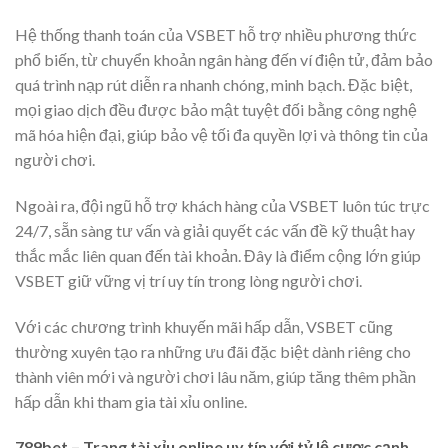
Hệ thống thanh toán của VSBET hỗ trợ nhiều phương thức
phổ biến, từ chuyển khoản ngân hàng đến ví điện tử, đảm bảo
quá trình nạp rút diễn ra nhanh chóng, minh bạch. Đặc biệt,
mọi giao dịch đều được bảo mật tuyệt đối bằng công nghệ
mã hóa hiện đại, giúp bảo vệ tối đa quyền lợi và thông tin của
người chơi.
Ngoài ra, đội ngũ hỗ trợ khách hàng của VSBET luôn túc trực
24/7, sẵn sàng tư vấn và giải quyết các vấn đề kỹ thuật hay
thắc mắc liên quan đến tài khoản. Đây là điểm cộng lớn giúp
VSBET giữ vững vị trí uy tín trong lòng người chơi.
Với các chương trình khuyến mãi hấp dẫn, VSBET cũng
thường xuyên tạo ra những ưu đãi đặc biệt dành riêng cho
thành viên mới và người chơi lâu năm, giúp tăng thêm phần
hấp dẫn khi tham gia tài xỉu online.
789bet – Trang tài xỉu online uy tín với tỷ lệ cược cạnh