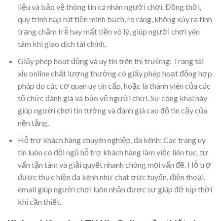
liệu và bảo vệ thông tin cá nhân người chơi. Đồng thời,
quy trình nạp rút tiền minh bạch, rõ ràng, không xảy ra tình
trạng chậm trễ hay mất tiền vô lý, giúp người chơi yên
tâm khi giao dịch tài chính.
Giấy phép hoạt động và uy tín trên thị trường: Trang tài
xỉu online chất lượng thường có giấy phép hoạt động hợp
pháp do các cơ quan uy tín cấp, hoặc là thành viên của các
tổ chức đánh giá và bảo vệ người chơi. Sự công khai này
giúp người chơi tin tưởng và đánh giá cao độ tin cậy của
nền tảng.
Hỗ trợ khách hàng chuyên nghiệp, đa kênh: Các trang uy
tín luôn có đội ngũ hỗ trợ khách hàng làm việc liên tục, tư
vấn tận tâm và giải quyết nhanh chóng mọi vấn đề. Hỗ trợ
được thực hiện đa kênh như chat trực tuyến, điện thoại,
email giúp người chơi luôn nhận được sự giúp đỡ kịp thời
khi cần thiết.