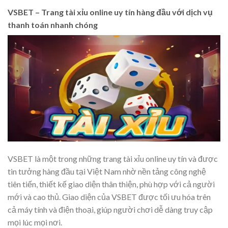
VSBET – Trang tài xỉu online uy tín hàng đầu với dịch vụ
thanh toán nhanh chóng
VSBET là một trong những trang tài xỉu online uy tín và được
tin tưởng hàng đầu tại Việt Nam nhờ nền tảng công nghệ
tiên tiến, thiết kế giao diện thân thiện, phù hợp với cả người
mới và cao thủ. Giao diện của VSBET được tối ưu hóa trên
cả máy tính và điện thoại, giúp người chơi dễ dàng truy cập
mọi lúc mọi nơi.