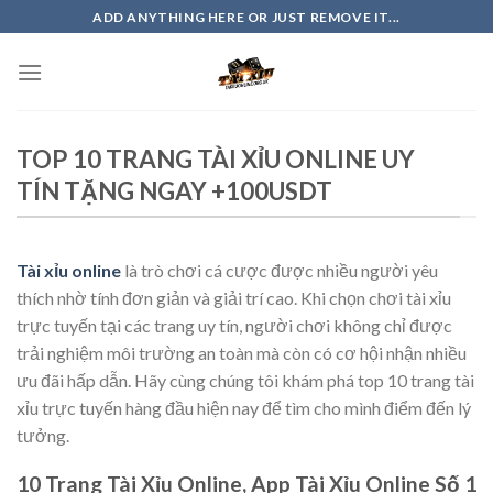
Chuyển
ADD ANYTHING HERE OR JUST REMOVE IT...
đến
nội
dung
TOP 10 TRANG TÀI XỈU ONLINE UY
TÍN TẶNG NGAY +100USDT
Tài xỉu online
là trò chơi cá cược được nhiều người yêu
thích nhờ tính đơn giản và giải trí cao. Khi chọn chơi tài xỉu
trực tuyến tại các trang uy tín, người chơi không chỉ được
trải nghiệm môi trường an toàn mà còn có cơ hội nhận nhiều
ưu đãi hấp dẫn. Hãy cùng chúng tôi khám phá top 10 trang tài
xỉu trực tuyến hàng đầu hiện nay để tìm cho mình điểm đến lý
tưởng.
10 Trang Tài Xỉu Online, App Tài Xỉu Online Số 1