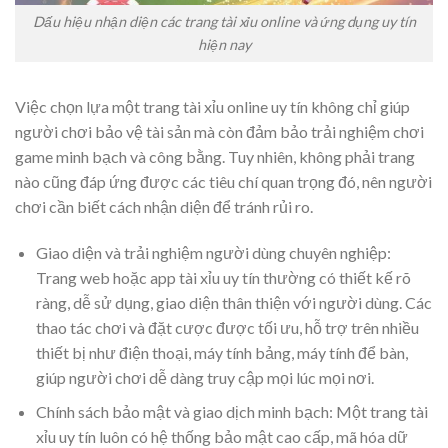
Dấu hiệu nhận diện các trang tài xỉu online và ứng dụng uy tín
hiện nay
Việc chọn lựa một trang tài xỉu online uy tín không chỉ giúp
người chơi bảo vệ tài sản mà còn đảm bảo trải nghiệm chơi
game minh bạch và công bằng. Tuy nhiên, không phải trang
nào cũng đáp ứng được các tiêu chí quan trọng đó, nên người
chơi cần biết cách nhận diện để tránh rủi ro.
Giao diện và trải nghiệm người dùng chuyên nghiệp:
Trang web hoặc app tài xỉu uy tín thường có thiết kế rõ
ràng, dễ sử dụng, giao diện thân thiện với người dùng. Các
thao tác chơi và đặt cược được tối ưu, hỗ trợ trên nhiều
thiết bị như điện thoại, máy tính bảng, máy tính để bàn,
giúp người chơi dễ dàng truy cập mọi lúc mọi nơi.
Chính sách bảo mật và giao dịch minh bạch: Một trang tài
xỉu uy tín luôn có hệ thống bảo mật cao cấp, mã hóa dữ